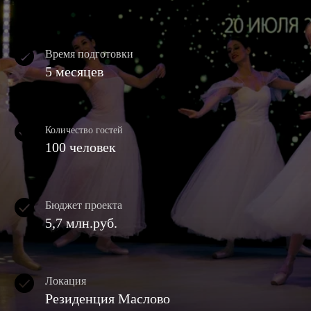
Время подготовки
5 месяцев
Количество гостей
100 человек
Бюджет проекта
5,7 млн.руб.
Локация
Резиденция Маслово