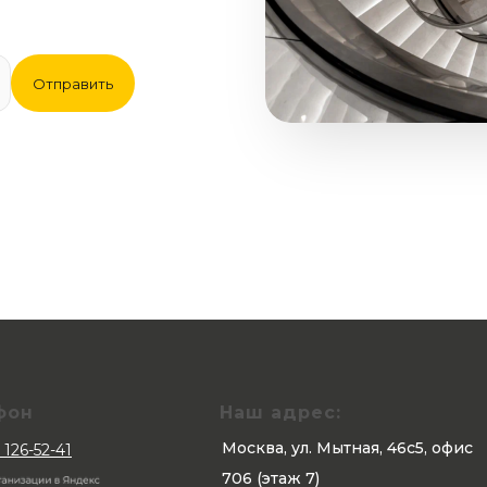
Отправить
фон
Наш адрес:
Москва, ул. Мытная, 46с5, офис
 126-52-41
706 (этаж 7)