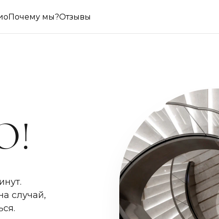
ио
Почему мы?
Отзывы
О!
инут.
на случай,
ься.