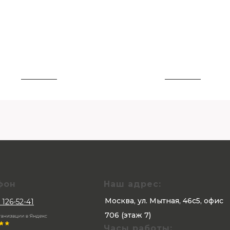
фон
Наш адрес:
Москва, ул. Мытная, 46с5, офис
 126-52-41
706 (этаж 7)
Часы работы: