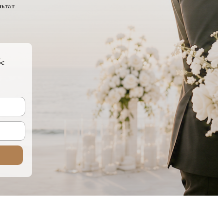
льтат
бе