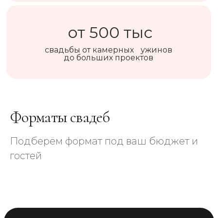
от 500 тыс
свадьбы от камерных ужинов
до больших проектов
Форматы свадеб
Подберём формат под ваш бюджет и
гостей
Свадьба под ключ
Камерная