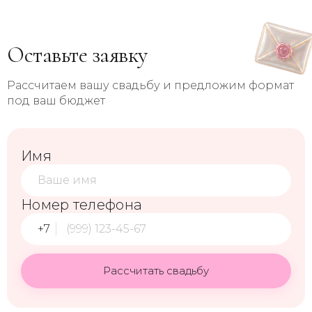
наслаждаться подготовкой и своим праздником.
мероприятия, сохраняя высокий уровень
и высокий уровень сервиса.
продуманности и эстетики.
Оставьте заявку
Да, мы организуем камерные свадьбы и уютные
мероприятия, сохраняя высокий уровень
Рассчитаем вашу свадьбу и предложим формат
продуманности и эстетики.
под ваш бюджет
Имя
Номер телефона
+7
Рассчитать свадьбу