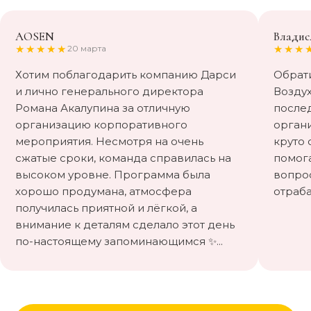
AOSEN
Владис
★★★★★
★★★
20 марта
Хотим поблагодарить компанию Дарси
Обрат
и лично генерального директора
Воздух
Романа Акалупина за отличную
после
организацию корпоративного
орган
мероприятия. Несмотря на очень
круто 
сжатые сроки, команда справилась на
помога
высоком уровне. Программа была
вопрос
хорошо продумана, атмосфера
отраба
получилась приятной и лёгкой, а
внимание к деталям сделало этот день
по-настоящему запоминающимся ✨...